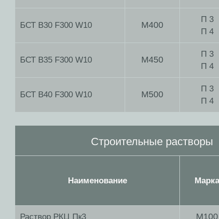
П 3
М400
БСТ В30 F300 W10
П 4
П 3
М450
БСТ В35 F300 W10
П 4
П 3
М500
БСТ В40 F300 W10
П 4
Строительные растворы
Наименование
Марк
М100
Раствор РКЦ Пк3