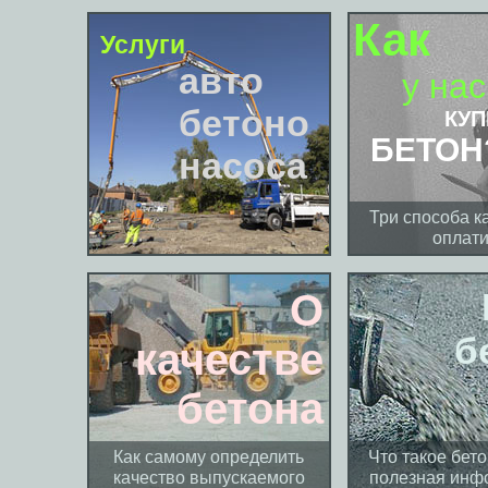
Как
Услуги
авто
у нас
бетоно
КУП
БЕТОН
насоса
Три способа ка
оплати
О
б
качестве
бетона
Как самому определить
Что такое бето
качество выпускаемого
полезная инф