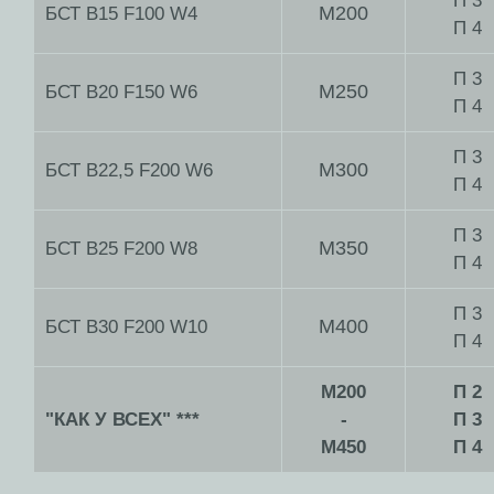
П 3
М200
БСТ В15 F100 W4
П 4
П 3
М250
БСТ В20 F150 W6
П 4
П 3
М300
БСТ В22,5 F200 W6
П 4
П 3
М350
БСТ В25 F200 W8
П 4
П 3
М400
БСТ В30 F200 W10
П 4
М200
П 2
"КАК У ВСЕХ" ***
-
П 3
M450
П 4