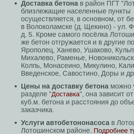
Доставка бетона
в район ПГТ "Ло
близлежащие населенные пункты
осуществляется, в основном, от б
в Волоколамске (д. Щекино) - ул. 
д. 5. Кроме самого посёлка Лотоши
же бетон отгружается и в другие п
Ярополец, Ханево, Ушаково, Кульп
Михалево, Раменье, Новоникольск
Колпь, Монасеино, Микулино, Кали
Введенское, Савостино, Доры и др
Цены на доставку бетона
можно 
разделе "
", она зависит о
Доставка
куб.м. бетона и расстояния до объ
заказчика.
Услуги автобетононасоса
в Лото
Лотошинском районе.
Подробнее т